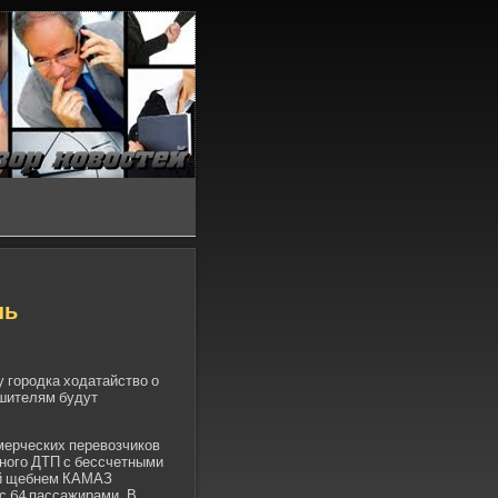
нь
 городка ходатайство о
ушителям будут
мерческих перевозчиков
сного ДТП с бессчетными
ый щебнем КАМАЗ
с 64 пассажирами. В