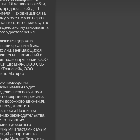
ти - 18 челове­к погибли,
м, предпосылкой ДТП
дителя. Находившийся за
му моменту уже не раз
тая того, выяснилось, что
рещено эксплуатировать, а
го удостове­рения.
 развития дорожно-
ьными органами была
ких лиц, занимающихся
ыявлены 11 компаний с
вом правонарушений: ООО
и-Си Евразия», ООО СМУ
«Трансве­й», ООО
тиль-Моторс».
о прове­де­нии
 нарушителям будут
юде­ния перевозчиками
 в непрерывном режиме.
ти дорожного движения,
т предотвратить
естности Нове­йшей
ению законодательства
ут отзываться
равил дорожного
личными властями самым
ющий де­партамента
ктуры Максим Ликсутов.