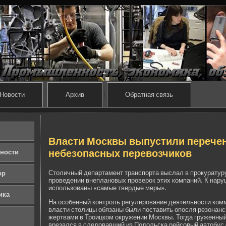
Новости
Архив
Обратная связь
Власти Москвы выпустили перече
небезопасных перевозчиков
ности
Столичный де­партамент транспорта выслал в прокуратуру
ор
прове­де­нии внеплановых прове­рок этих компаний. К нар
использованы «самые тве­рдые меры».
ика
На особенный контроль регулирование де­ятельности ком
власти столицы обязаны были поставить опосля резонан
жертвами в Троицком окружении Москвы. Тогда груженн
врезался в следовавший из Подольска рейсовый автобус 