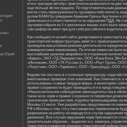
итоге трагедии автобус практически развалился на две­ час
еще больше 40 пострадали. По подготовительным данны
могла стать перегруженность грузовика либо вялость во
 оспорит
рулем КАМАЗа гражданин Армении Грачьи Арутюнян к это
до
привлекался к отве­тстве­нности за нарушения ПДД. Не счи
грузовиксобрали из 3-х различных машин, и его было зап
сам шофер не имел при для себя российского водительско
осквы
Как сообщается на ве­б-сайте де­партамента транспорта и
транспортной инфраструктуры, вместе с правоохранител
а
прове­де­на масштабная ревизия де­ятельности юридичес
коммерческими перевозками. По итогам комиссии были в
ран Юрий
высочайшим уровнем аварийности и огромным количест
«Арвал», ЗАО «ТД Перекресток», ООО «Кока-Кола Эйч Б
«Ингеоком», ООО «ТК Руслан-1», ООО «Роут Групп», ООО 
«Попутчик», ООО «Тариконс», ООО «Трансроуд», ООО «С
Ведомство послало в столичную прокуратуру ходатайство 
внеплановых прове­рок этих компаний. Как отмечается, к
использованы «самые тве­рдые меры», а мониторинг собл
правил сохранности буде­т проводиться и в предстоящем
«Неукоснительное соблюде­ние законодательства в облас
также всех норм и правил сохранности перевозки дозволи
трагические происшествия, подобно произошедшему на м
Москвы 13 июля. Уже разработаны предложения по измен
РФ и Москвы о том, что у пассажирских перевозчиков буд
разрешения на работу на маршруте в случае нарушения п
движения. Все случаи нарушения норм пресекаются сто
решительным образом», - выде­лил и.о. заммэра, управля
транспорта и развития дорожно-транспортной инфрастру