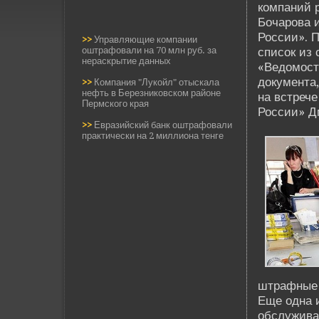
компаний 
Бочарова и
России». П
>>
Управляющие компании
оштрафовали на 70 млн руб. за
список из
нераскрытие данных
«Ведомост
документа,
>>
Компания "Лукойл" отыскала
нефть в Березниковском районе
на встреч
Пермского края
России» Д
>>
Евразийский банк оштрафовали
практически на 2 миллиона тенге
штрафные 
Еще одна 
обслужива