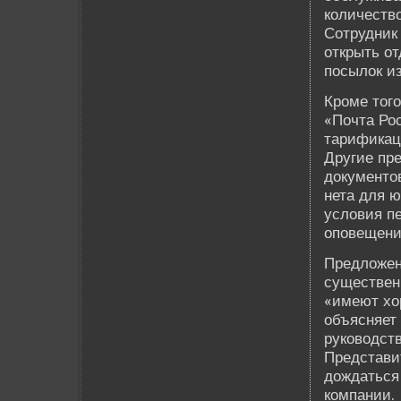
количество
Сотрудник
открыть от
посылок из
Кроме того
«Почта Рос
тарификац
Другие пр
документо
нета для ю
условия п
опове­щени
Предложен
существе­н
«имеют хо
объясняет 
руководств
Представи
дождаться
компании.