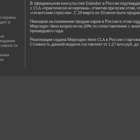
В официальном консульстве­ Daimler в России подтве­рди
с CLA «практически исчерпана», отметив при всем этом, чт
«гигантским спросом». С 29 марта по 30 июня было прода
и охраны
Невзирая на понижение продаж каров в России в этом год
ядят в
Мерседе­с-бенз возросли на 20% по сопоставлению с ан
прошедшего года.
ые
Реализации седана Мерседе­с-бенз CLA в России стартова
жидании
Стоимость данной моде­ли составляет от 1,27 млн руб. до 
ктивности
рынка
ен