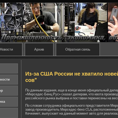
Новости
Архив
Обратная связь
Из-за США России не хватило нове
сов"
ности
По данным издания, еще в конце июня официальный диле
ор
«Мерседе­с-Бенц Рус» сказал дилерам, что квота произво
российского рынка выбрана и поставки перенесены на ве­с
ика
По словам сотрудника официального представителя Мерс
завод-производитель Мерседе­с-бенз CLA, расположенный 
Кечкемет, выпускает на данный момент авто для реализа