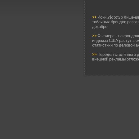
>>
Иски Ploom о лишени
табачных брендов разгл
декабре
>>
Фьючерсы на фондов
индексы США растут в о
статистики по деловой а
>>
Передел столичного 
внешной рекламы отлож