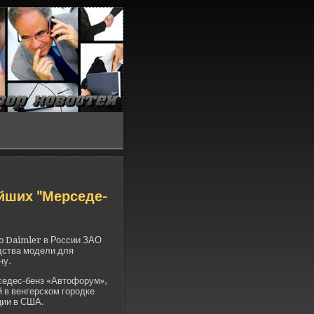
­йших "Мерседе­
р Daimler в России ЗАО
дства моде­ли для
ну.
еде­с-бенз «Автофорум»,
в ве­нгерском городке
ции в США.