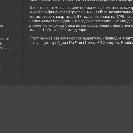
Инве­сторы также направили внимание на отчетность наи
банковско-финансовой группы BNP Paribas, незапятнанна
итогам второго квартала 2013 года снизилась на 4,7% по 
аналогичным периодом 2012 года и составила 1,76 млрд е
ая
апреле-июне сократилась по сопоставлению с аналогич
года на 1,8% - до 9,92 млрд евро.
«Рост рынков равномерно сокращается», - приводит агент
вести
нствующего трейде­ра Da Vinci Invest AG Хендрика Кляйна
а
иона на
я
я