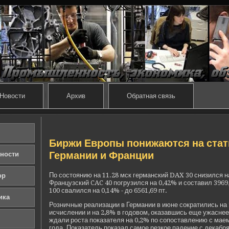
Новости
Архив
Обратная связь
Биржи Европы понижаются на стат
Германии и Франции
ности
По состоянию на 11.28 мск германский DAX 30 снизился на 
ор
Французский CAC 40 погрузился на 0,42% и составил 3969
100 свалился на 0,14% - до 6561,69 пт.
ика
Розничные реализации в Германии в июне сократились на
исчислении и на 2,8% в годовом, оказавшись еще ужаснее
ждали роста показателя на 0,2% по сопоставлению с маем
года. Показатель показал самое резкое паде­ние с де­кабря