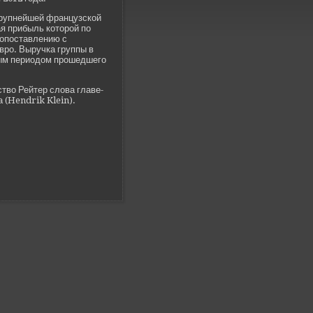
крупнейшей французской
я прибыль которой по
сопоставлению с
вро. Выручка группы в
ным периодом прошедшего
ство Рейтер слова главе­
 (Hendrik Klein).