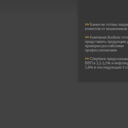
>>
Банки не готовы защ
клиентов от мошенников
>>
Компания Roshen гот
представить продукцию 
проверки российскими
профессионалами
>>
Сбербанк предсказыв
ВВП в 2,2-2,5% и инфляци
5,8% в последующие 3 г