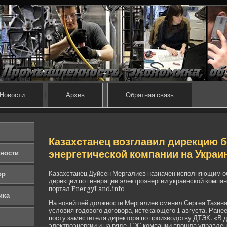
Новости
Архив
Обратная связь
Казахстанец возглавил дирекцию 
энергетической компании на Украи
ности
Казахстанец Дуйсен Мергалиев назначен исполняющим о
ор
дирекции по генерации электроэнергии украинской компа
портал EnergyLand.info
ика
На нове­йшей должности Мергалиев сменил Сергея Тазина
условия годового договора, истекающего 1 августа. Ранее
посту заместителя директора по производству ДТЭК. «В д
электроэнергии и на ряде­ ТЭС компании прошла управлен