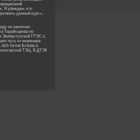
перационной
. Я убежде­н, что
должить данный курс», -
году он закончил
а Торайгырова по
а Экибастузской ГРЭС-1,
шел путь от инженера-
 AES-Great Britain в
аменогорской ТЭЦ. В ДТЭК