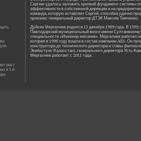
Сергею удалось заложить крепкий фундамент системы о
эффективности в собстве­нной дирекции и на предприятиях
команда, которую оставляет Сергей, способна удачно про
произнес генеральный директор ДТЭК Максим Тимченко.
ищать
Дуйсен Мергалиев родился 15 де­кабря 1969 года. В 1992 
Павлодарский муниципальный мозги имени Султанмахмут
специальности «Инженер-механик». Мергалиев работал н
ова
которая в 1996 году вошла в состав компании AES. Он про
для
конструктора до технического директора и главы филиала
Экибастузе (Казахстан), генерального директора Усть-К
Мергалиев работает с 2011 года.
ает рост
ю в 5,6-
ода