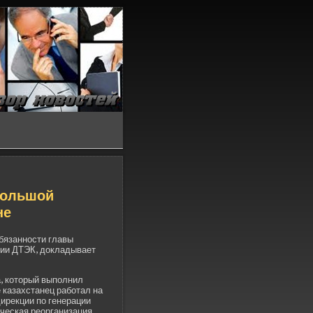
большой
не
бязанности главы
нии ДТЭК, докладывает
, который выполнил
 казахстанец работал на
ирекции по генерации
ческая реорганизация.