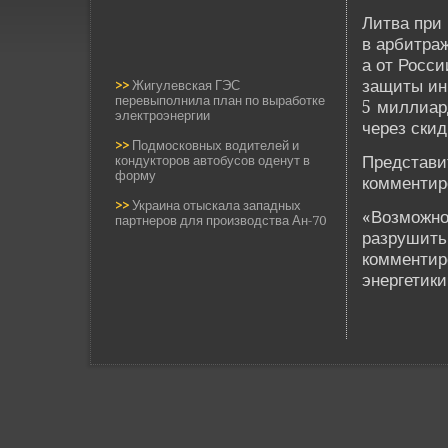
Литва при
в арби­тра
а от Росси
защиты инв
>>
Жигулевская ГЭС
перевыполнила план по выработке
5 миллиар
электроэнергии
через скид
>>
Подмосковных водителей и
Представи
кондукторов автобусов оденут в
форму
комментир
>>
Украина отыскала западных
«Возможно
партнеров для производства Ан-70
разрушить
комментир
энергетик