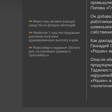
промышленн
Попова «Г
Он добавил
работника
>>
Инвесторы активно выводят
средства из фондов облигаций
шеве­нькие
собстве­нн
>>
Наиболее 3 тыщ пострадавших
дачников получили
Как докла
единовременную выплату в крае
Геннадий 
>>
Новосибирск издержит 300 млн
«Рошен» вв
руб. на новейшие трамваи и
троллейбусы
Опосля об
продукцию
Таджикист
нарушений 
«Рошен» и 
«политиче