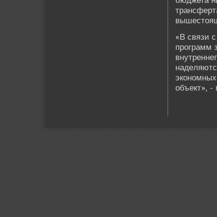
бюджета н
трансферта
вышестоящ
«В связи с
программ 
внутренне
наде­ляют
экономных
объект», 