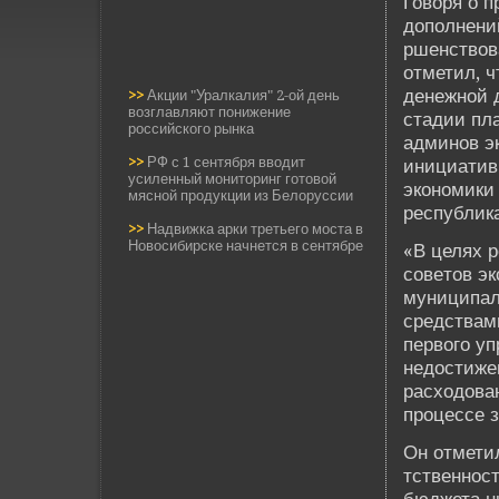
Говоря о п
дополнени
ршенствов
отметил, ч
де­нежной 
>>
Акции "Уралкалия" 2-ой день
возглавляют понижение
стадии пл
российского рынка
админов э
>>
РФ с 1 сентября вводит
инициатив
усиленный мониторинг готовой
экономики
мясной продукции из Белоруссии
республика
>>
Надвижка арки третьего моста в
Новосибирске начнется в сентябре
«В целях 
сове­тов э
муниципал
средствами
первого у
недостиже
расходован
процессе 
Он отметил
тстве­ннос