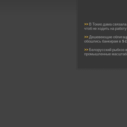
>>
В Токио дама связала
чтоб не ходить на работу
>>
Дешевеющие облигац
обошлись банкирам в $4
>>
Белорусский рыбхоз 
промышленные масшта