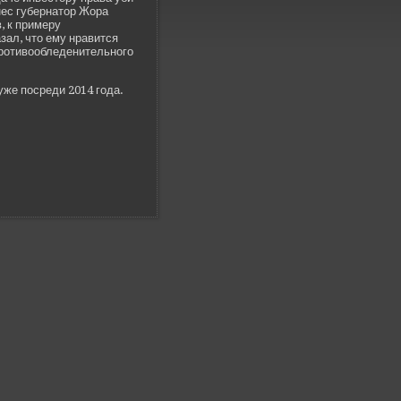
нес губернатор Жора
, к примеру
зал, что ему нравится
противообледе­нительного
уже посреди 2014 года.