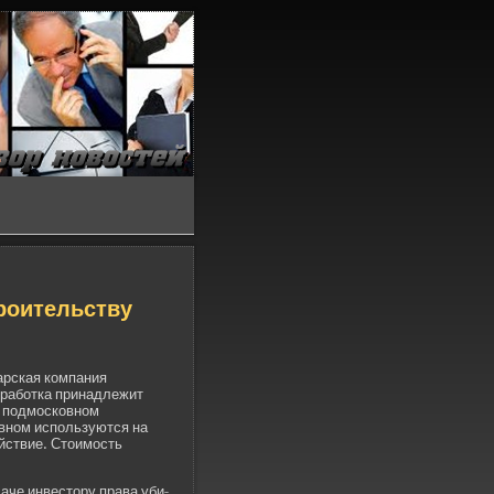
роительству
царская компания
работка принадлежит
в подмосковном
овном используются на
­йствие. Стоимость
аче инве­стору права уби­