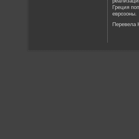
реализаци
Греция по
еврозоны.
Переве­ла