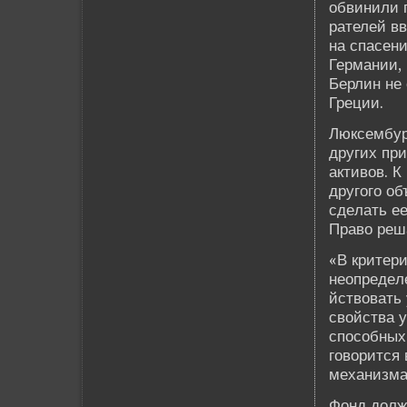
обвинили п
рателей вв
на спасени
Германии, 
Берлин не
Греции.
Люксембур
других пр
активов. К
другого о
сде­лать е
Право реша
«В критери
неопреде­л
йствовать
свойства у
способных
говорится 
механизма
Фонд долж