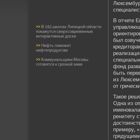
Люксембур
специалис
В отчете Е
управляющ
>>
В 182 школах Липецкой области
покажутся сверхсовременные
ориентиро
интерактивные доски
был озвуч
>>
Нефть поможет
кредитора
нефтепродуктам
реализаци
специальн
>>
Коммунальщики Москвы
готовятся к грозной зиме
фонд разв
быть перев
из Люксемб
от греческ
Такое реше
Одна из о
именовала
ренитету с
достоинств
примеру, «
грядущими