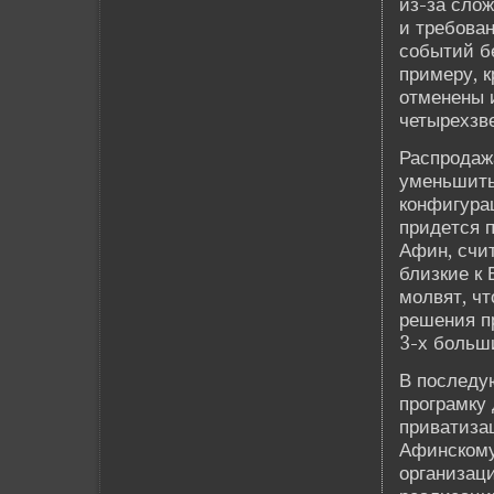
из-за сло
и требован
событий б
примеру, к
отменены и
четырехзве
Распродаж
уменьшить
конфигура
приде­тся 
Афин, счи
близкие к
молвят, ч
решения п
3-х больш
В последу
програмку
приватизац
Афинскому 
организаци