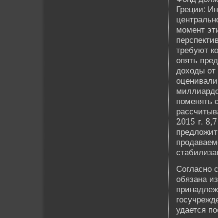
Греции: И
центральн
момент эти
перспекти
требуют к
опять пре
доходы от
оценивали 
миллиардов
поменять с
рассчитыва
2015 г. 8,
предложит
продаваем
стаби­лиз
Согласно 
обязана из
принадлеж
госучрежде
удается по