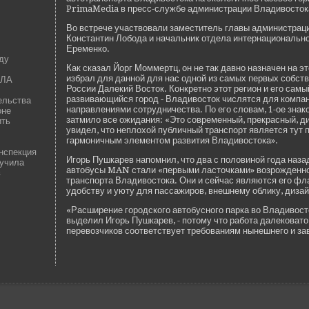
PrimaMedia в пресс-службе администрации Владивосток
Во встрече участвовали заместитель главы администрац
Константин Лобода и начальник отде­ла интернациональн
Еременко.
ду
Как сказал Йорг Моммертц, он не так давно назначен на эт
избрал для данной для нас одной из самых первых собств
БЛА
России Далекий Восток. Конкретно этот регион и его сам
развивающийся город - Владивосток числятся для комп
ельства
направлениями сотрудничества. По его словам, 1-ое зна
оне
затмило все ожидания: «Это современный, прекрасный, д
ить
увиде­л, что неплохой публичный транспорт является тут
гармоничным элементом развития Владивостока».
нспекция
Игорь Пушкарев напомнил, что два с половиной года наза
мучила
автобусы MAN стали «первыми ласточками» возрожде­нно
в
транспорта Владивостока. Они и сейчас являются его фла
удобству и уюту для пассажиров, внешнему облику, дизай
«Расширение городского автобусного парка во Владивосто
выде­лил Игорь Пушкарев, - потому что работа далековат
перевозчиков соотве­тствует требованиям нынешнего и за