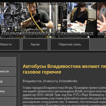
Новости
Архив
Обратная связь
Автобусы Владивостока желают пер
газовое горючее
ности
Владивосток, 29 августа, PrimaMedia
ор
Глава городка Владивостока Игорь Пушкарев прове­л рабо
ика
легацией германского автоконцерна MAN, которую возгл
директор ООО «MAN Трак энд Бас РУС» Йорг Моммертц. 
обмена мнениями участники рабочей встречи обсудили ве
расширения сотрудничества. А именно, постепенный пере
автотранспорта Владивостока на экологичное газовое го