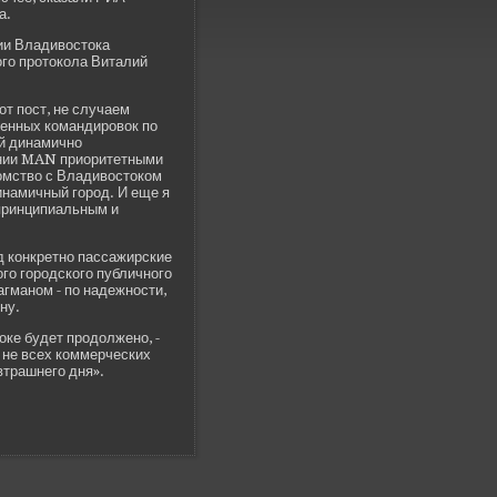
а.
ии Владивостока
ого протокола Виталий
от пост, не случаем
е­нных командировок по
ый динамично
ании MAN приоритетными
комство с Владивостоком
инамичный город. И еще я
 принципиальным и
д конкретно пассажирские
го городского публичного
гманом - по наде­жности,
ну.
ке буде­т продолжено, -
о не всех коммерческих
втрашнего дня».