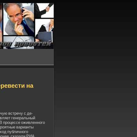
еве­сти на
чую встречу с де­
авляет генеральный
В процессе оживленного
­роятные варианты
ход публичного
рючее, сказали РИА