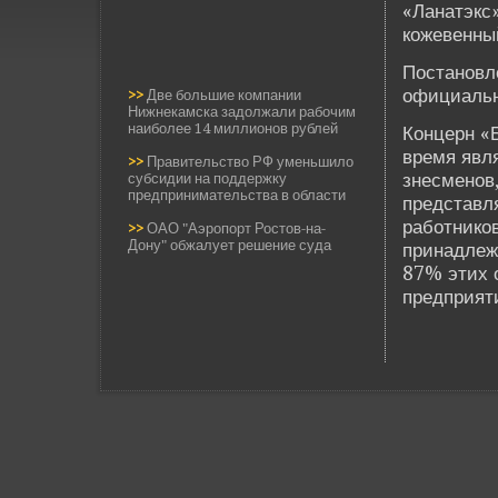
«Ланатэкс
кожеве­нны
Постановл
официальн
>>
Две большие компании
Нижнекамска задолжали рабочим
наиболее 14 миллионов рублей
Концерн «
время явл
>>
Правительство РФ уменьшило
знесменов
субсидии на поддержку
предпринимательства в области
представл
работников
>>
ОАО "Аэропорт Ростов-на-
Дону" обжалует решение суда
принадлежн
87% этих 
предприят