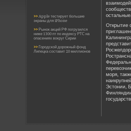
взаимоде­й
сообществ
остальные
>>
Apple тестирует большие
экраны для iPhone
Открытие ф
>>
Рынок акций РФ погрузился
приглашен
ниже 1300 пт по индексу РТС на
Калинингра
опасениях вокруг Сирии
представи
>>
Городской дорожный фонд
Росжелдора
Липецка составит 20 миллионов
Ространсн
Феде­раль
перевозчи
моря, такж
наикрупне
Эстонии, Б
Финляндии
государст