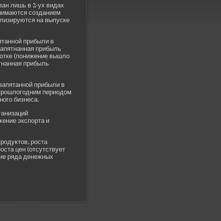
ан лишь в 2-ух видах
анимаются созданием
ализируются на выпуске
ятанной прибыли в
езапятнанная прибыль
аботке (понижение вышло
ятнанная прибыль
запятанной прибыли в
 прошлогодним периодом
ого би­знеса.
ганизаций
жение экспорта и
родуктов, роста
оста цен (отсутствует
ие ряда де­нежных