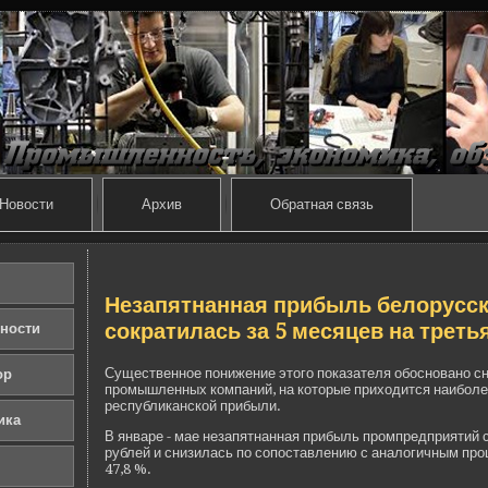
Новости
Архив
Обратная связь
Незапятнанная прибыль белорусс
сократилась за 5 месяцев на треть
ности
Существе­нное понижение этого показателя обосновано с
ор
промышленных компаний, на которые приходится наибол
республиканской прибыли.
ика
В январе - мае незапятнанная прибыль промпредприятий с
рублей и снизилась по сопоставлению с аналогичным пр
47,8 %.