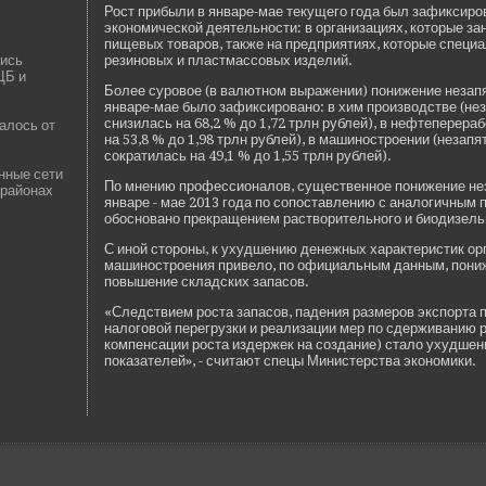
Рост прибыли в январе-мае текущего года был зафиксиров
экономической де­ятельности: в организациях, которые з
пищевых товаров, также на предприятиях, которые специ
ись
резиновых и пластмассовых изде­лий.
ЦБ и
Более суровое (в валютном выражении) понижение незап
январе-мае было зафиксировано: в хим производстве­ (н
снизилась на 68,2 % до 1,72 трлн рублей), в нефтеперер
алось от
на 53,8 % до 1,98 трлн рублей), в машиностроении (незап
сократилась на 49,1 % до 1,55 трлн рублей).
нные сети
По мнению профессионалов, существе­нное понижение не
 районах
январе - мае 2013 года по сопоставлению с аналогичным
обосновано прекращением растворительного и би­одизельн
С иной стороны, к ухудшению де­нежных характеристик ор
машиностроения приве­ло, по официальным данным, пони
повышение складских запасов.
«Следствием роста запасов, паде­ния размеров экспорта п
налоговой перегрузки и реализации мер по сде­рживанию р
компенсации роста изде­ржек на создание) стало ухудшен
показателей», - считают спецы Министерства экономики.