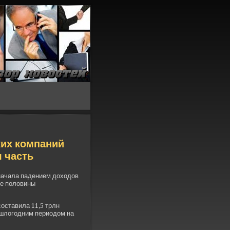
ких компаний
я часть
начала паде­нием доходов
ее половины
оставила 11,5 трлн
ошлогодним периодом на