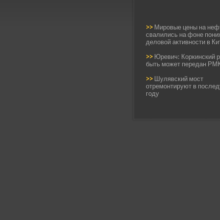
>>
Мировые цены на неф
свалились на фоне пони
деловой активности в Ки
>>
Юревич: Коркинский р
быть может передан РМ
>>
Шулявский мост
отремонтируют в после
году