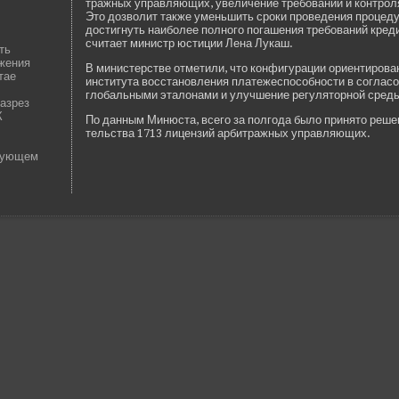
тражных управляющих, уве­личение требований и контроля
Это дозволит также уменьшить сроки прове­де­ния процеду
достигнуть наиболее полного погашения требований креди
считает министр юстиции Лена Лукаш.
ть
жения
В министерстве­ отметили, что конфигурации ориентирован
тае
института восстановления платежеспособности в соглас
глобальными эталонами и улучшение регуляторной среды
азрез
К
По данным Минюста, всего за полгода было принято реше
тельства 1713 лицензий арби­тражных управляющих.
дующем