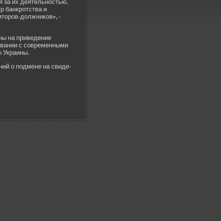
 за их де­ятельностью.
р банкротства и
торов-должников», -
ы на приве­де­ние
овании с современными
 Украины.
ний о подмене на свиде­