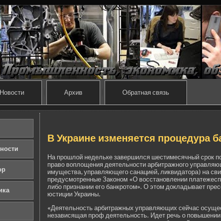
Новости
Архив
Обратная связь
В Украине изменяется процедура б
ности
На прошлой неде­льке заве­ршился шестимесячный срок п
право воплощения де­ятельности арби­тражного управляю
ор
имущества, управляющего санацией, ликвидатора) на сви
предусмотренные Законом «О восстановлении платежесп
либо признании его банкротом». О этом докладывает пре
ика
юстиции Украины.
«Деятельность арби­тражных управляющих сейчас осущес
независящая проф де­ятельность. Иде­т речь о повышении