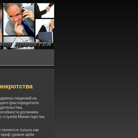
анкротства
одмены лицензий на
щего (распорядителя
де­тельства,
особности должника
сс-служба Министерства
твляется только как
 проф уровня арби­