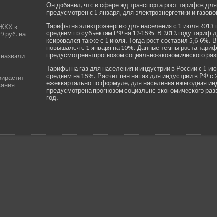
Он добавил, что в сфере жд транспорта рост тарифов для
предусмотрен с 1 января, для электроэнергетики и газовой
Тарифы на электроэнергию для населения с 1 июля 2013 г
 ЖКХ в
среднем по субъектам РФ на 12-15%. В 2012 году тариф д
9 руб. на
ксировался также с 1 июля. Тогда рост составил 5,6-6%. 
повышался с 1 января на 10%. Данные темпы роста тариф
предусмотрены прогнозом социально-экономического раз
 назвали
Тарифы на газ для населения и индустрии в России с 1 ию
среднем на 15%. Расчет цен на газ для индустрии в РФ с 2
рирастит
ежеквартально по формуле, для населения ежегодная инд
вания
предусмотрена прогнозом социально-экономического разв
год.