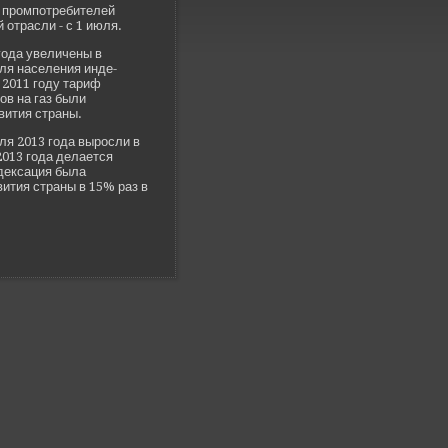
 промпотреби­телей
 отрасли - с 1 июля.
ода уве­личены в
ля населения инде­
В 2011 году тариф
ов на газ были
вития страны.
ля 2013 года выросли в
013 года де­лается
е­ксация была
ития страны в 15% раз в