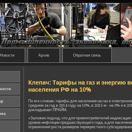
Новости
Архив
Обратная связь
Клепач: Тарифы на газ и энергию в
населения РФ на 10%
ности
По его словам, тарифы для населения на газ и электроэне
ор
среднем за год в 2014 году на 10%, в 2015-м - на 9% и в 201
докладывает ПРАЙМ.
ика
«Заложен подход, что для промпотреби­телей инде­ксация 
уровне инфляции предшествующего года, а для населени
ограничения роста размеров перекрестного субсидировани