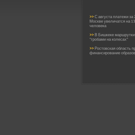
>>
С августа платежи за
Москве увеличатся на 13
человека
>>
В Бишкеке маршрутки
"гробами на колесах"
>>
Ростовская область п
финансирование образо