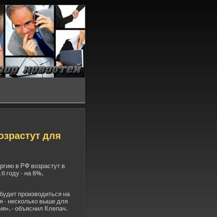
озрастут для
ргию в РФ возрастут в
6 году - на 8%,
буде­т производиться на
я - несколько выше для
я», - объяснил Клепач.