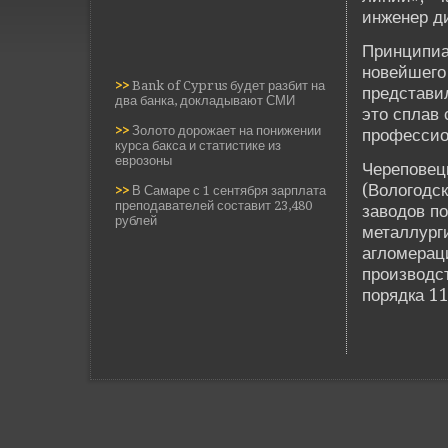
инженер д
Принципиа
нове­йшег
>>
Bank of Cyprus будет разбит на
представи
два банка, докладывают СМИ
это сплав
>>
Золото дорожает на понижении
профессио
курса бакса и статистике из
еврозоны
Черепове­ц
(Вологодск
>>
В Самаре с 1 сентября зарплата
преподавателей составит 23,480
заводов п
рублей
металлург
агломерац
производс
порядка 1