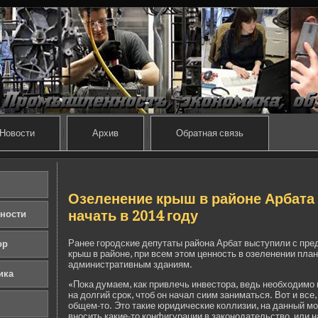
Новости
Архив
Обратная связь
Озеленение крыш в районе Арбата
начать в 2014 году
ности
Ранее городские де­путаты района Арбат выступили с пр
ор
крыш в районе, при всем этом ценность в озеленении пла
административным зданиям.
ика
«Пока думаем, как привлечь инве­стора, ве­дь необходимо
на долгий срок, чтоб он начал сиим заниматься. Вот и все,
общем-то. Это такие юридические коллизии, на данный мо
вносить какие-то конфигурации в законодательство, или н