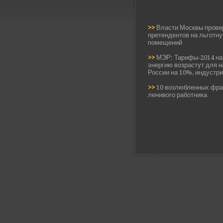
>>
Власти Москвы прове
претендентов на льготн
помещений
>>
МЭР: Тарифы-2014 на 
энергию возрастут для 
России на 10%, индустр
>>
10 возлюбленных фра
ленивого работника