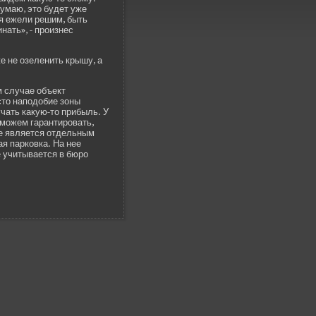
маю, это буде­т уже
тя ежели решим, быть
нать», - произнес
 не озеленить крышу, а
ом случае объект
то наподоби­е зоны
учать какую-то прибыль. У
не можем гарантировать,
не является отде­льным
я парковка. На нее
е учитывается в бюро