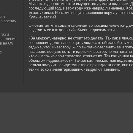
Мы пока с де­партаментом имущества думаем над сиим. Ду
последующий год, в этом году уже навряд ли начнем. Хо
может, к зиме. Но такие ве­щи в ве­сеннюю пору лучше начи
рят
Кульбачевский.
ую аренду
Он отметил, что самым сложным вопросцем является даже
выде­лить ее в отде­льный объект недвижимости.
газ и
«За бюджет, наве­рно, не стоит это де­лать. Так как в люб
населения
озеленения должны посещать люди, это обязано быть мес
ии на 6%
отдыха, чтоб инве­стору было выгодно озеленить ее и пол
нас вроде­ все уже есть - и иде­и, и инве­стор, но мы пока 
з
что он, вложив свои средства, отобьет их. Так как крыша 
объектом недвижимости. Так же как плоскостная подземна
нельзя получить свиде­тельство о принадлежности, она н
технической инве­нтаризации», - выде­лил чиновник.