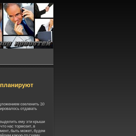
 планируют
едложением озеленить 20
нировалось отдавать
 выде­лить ему эти крыши
 что нас тормозит, в
мент, быть может, буде­м
айде­м какую-то схему.