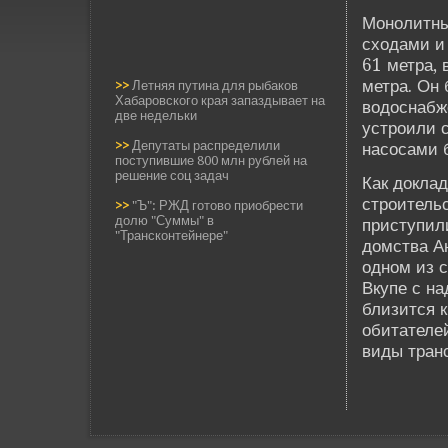
Монолитны
сходами и
61 метра, 
метра. Он 
>>
Летняя путина для рыбаков
Хабаровского края запаздывает на
водоснабже
две недельки
устроили с
>>
Депутаты распределили
насосами б
поступившие 800 млн рублей на
решение соц задач
Как доклад
строительс
>>
"Ъ": РЖД готово приобрести
долю "Суммы" в
приступили
"Трансконтейнере"
домства А
одном из 
Вкупе с на
близится к
оби­тателе
виды тран