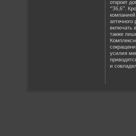
откроет до
“36,6”. К
компанией 
аптечного 
включать 
также лиш
Комплексн
сокращени
усилия ме
приводятся
и совладе­