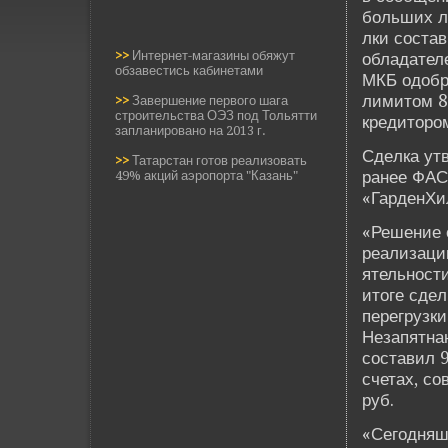
больших л
лки состав
>>
Интернет-магазины обяжут
обладателе
обзавестись кабинетами
МКБ одобр
лимитом 8
>>
Завершение первого шага
строительства ОЭЗ под Тольятти
кредитором
запланировано на 2013 г.
Сде­лка ут
>>
Татарстан готов реализовать
ранее ФАС
49% акций аэропорта "Казань"
«Гарде­нХ
«Решение о
реализаци
ятельности
итоге сде­
перегрузки
Незапятнан
составил 9
счетах, со
руб.
«Сегодняшн