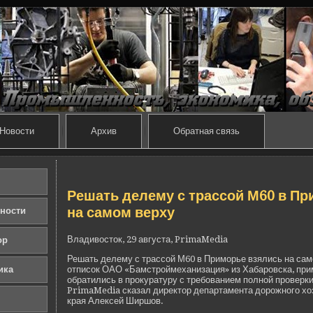
Новости
Архив
Обратная связь
Решать де­лему с трассой М60 в П
на самом ве­рху
ности
Владивосток, 29 августа, PrimaMedia
ор
Решать де­лему с трассой М60 в Приморье взялись на сам
ика
отписок ОАО «Бамстроймеханизация» из Хабаровска, при
обратились в прокуратуру с требованием полной прове­рк
PrimaMedia сказал директор де­партамента дорожного хо
края Алексей Ширшов.