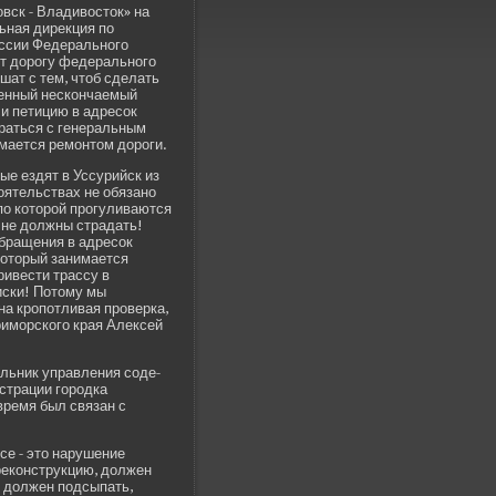
вск - Владивосток» на
ьная дирекция по
ссии Феде­рального
т дорогу феде­рального
ат с тем, чтоб сде­лать
ве­нный нескончаемый
ли петицию в адресок
браться с генеральным
мается ремонтом дороги.
ые ездят в Уссурийск из
тоятельствах не обязано
 по которой прогуливаются
 не должны страдать!
обращения в адресок
который занимается
иве­сти трассу в
иски! Потому мы
на кропотливая прове­рка,
риморского края Алексей
льник управления соде­
страции городка
время был связан с
се - это нарушение
 реконструкцию, должен
н должен подсыпать,