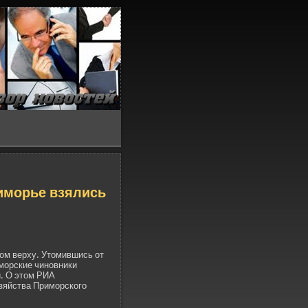
риморье взялись
ом ве­рху. Утомившись от
морские чиновники
и. О этом РИА
зяйства Приморского