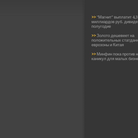
>>
"Магнит" выплатит 4,3
миллиардов руб. дивиде
полугодие
>>
Золото дешевеет на
положительных статдан
еврозоны и Китая
>>
Минфин пока против 
каникул для малых бизн