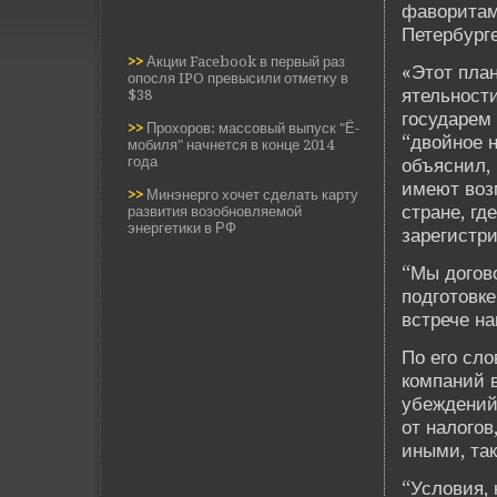
фаворитам
Петербурге
>>
Акции Facebook в первый раз
«Этот план
опосля IPO превысили отметку в
ятельности
$38
государем
>>
Прохоров: массовый выпуск "Ё-
“двойное н
мобиля" начнется в конце 2014
года
объяснил,
имеют воз
>>
Минэнерго хочет сделать карту
стране, где
развития возобновляемой
энергетики в РФ
зарегистр
“Мы догово
подготовке
встрече н
По его сл
компаний в
убежде­ни
от налого
иными, так
“Условия,