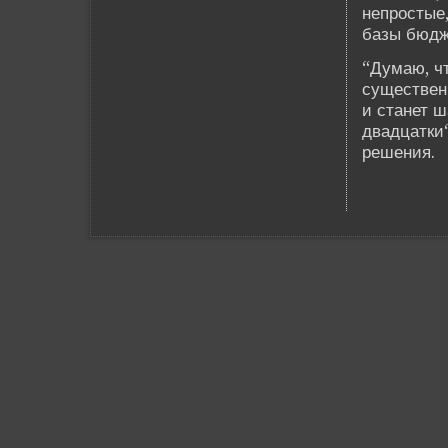
непростые
базы бюдже
“Думаю, чт
существе­
и станет 
двадцатки“
решения.