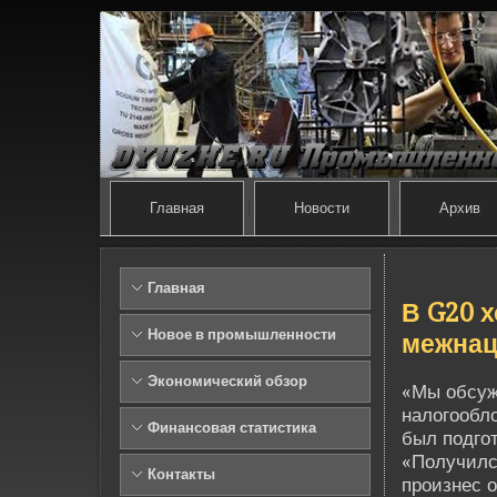
Главная
Новости
Архив
Главная
В G20 х
Новое в промышленности
межнац
Экономический обзор
«Мы обсуж
налогообл
Финансовая статистика
был подго
«Получилс
Контакты
произнес о