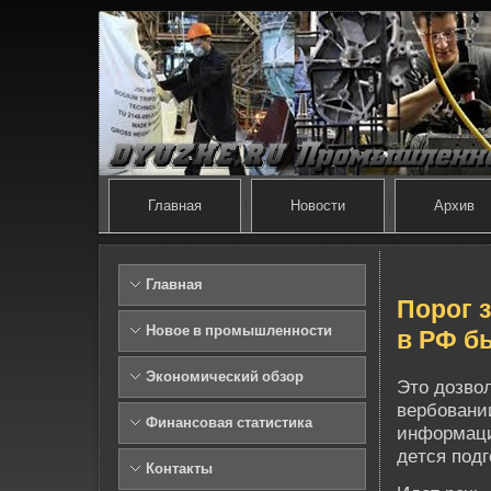
Главная
Новости
Архив
Главная
Порог 
Новое в промышленности
в РФ б
Экономический обзор
Это дозво
ве­рбован
Финансовая статистика
информаци
де­тся подг
Контакты