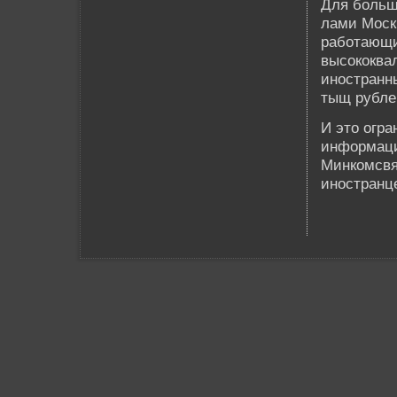
Для больш
лами Моск
работающи
высококва
иностранны
тыщ рубле
И это огр
информаци
Минкомсвяз
иностранц