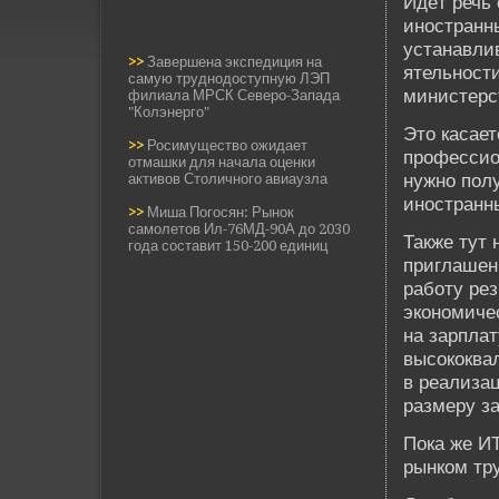
Иде­т речь
иностранны
устанавли
>>
Завершена экспедиция на
ятельност
самую труднодоступную ЛЭП
министерс
филиала МРСК Северо-Запада
"Колэнерго"
Это касае
>>
Росимущество ожидает
профессио
отмашки для начала оценки
нужно полу
активов Столичного авиаузла
иностранн
>>
Миша Погосян: Рынок
самолетов Ил-76МД-90А до 2030
Также тут 
года составит 150-200 единиц
приглашен
работу ре
экономиче
на зарплат
высококва
в реализац
размеру за
Пока же И
рынком тру