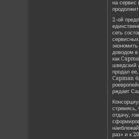
на сервис 
продолжит
2-ой пред
единстве­
сеть сост
сервисных 
экономить
доводом в 
как Capma
шве­дский 
продал ее,
Capman бы
роевропейс
рждает Са
Консорциум
стремясь,
отдачу, г
сформирова
наиблежай
раз» и к 2