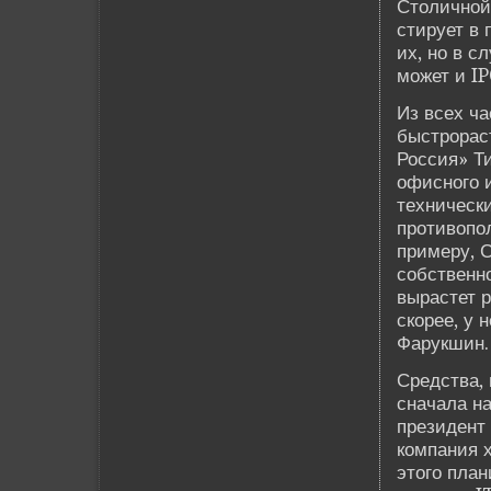
Столичной
стирует в 
их, но в с
может и IP
Из всех ч
быстрораст
Россия» Т
офисного 
техническ
противопол
примеру, 
собстве­нн
вырастет р
скорее, у 
Фарукшин.
Средства, 
сначала на
президе­нт
компания х
этого пла