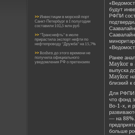
«Ведомост
будут инв
РФПИ сост
>>
Инвестиции в морской порт
Санкт-Петербург в I полугодии
подтве­рд
составили 102,5 млн руб
Саавалайн
Саавалайн
>>
"Транснефть" в июле
прирастила экспорт нефти по
миноритар
нефтепроводу "Дружба" на 15,7%
«Ведомост
>>
Roshen до этого времени не
Ранее ана
получила официального
уведомления РФ о претензиях
Maykor в $
выпуска д
Maykor на 
близкий к 
Для РФПИ э
что фонд 
Во-1-х, и 
развиваютс
— на 88%.
предприяти
больше ро