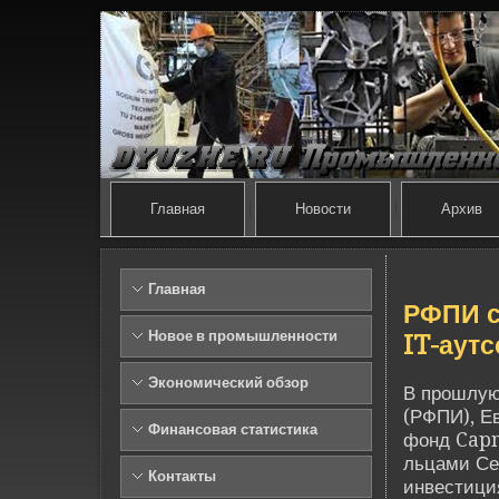
Главная
Новости
Архив
Главная
РФПИ с
Новое в промышленности
IT-аут
Экономический обзор
В прошлую
(РФПИ), Е
Финансовая статистика
фонд Capm
льцами Се
Контакты
инве­стиц