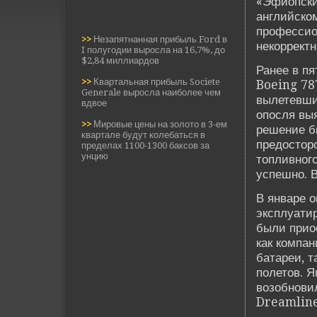
«Эфиопски
английско
профессио
>>
Незапятнанная прибыль Ford в
некорректн
I полугодии выросла на 16,7%, до
$2,84 миллиардов
Ранее в пя
>>
Квартальная прибыль Societe
Boeing 78
Generale выросла наиболее чем
вылетевши
вдвое
опосля вы
>>
Мировые цены на золото в 3-ем
решение б
квартале будут колебаться в
предостор
пределах 1100-1300 баксов за
унцию
топливног
успешно. В
В январе 
эксплуати
были прио
как компа
батареи, т
полетов. 
возобнови
Dreamline