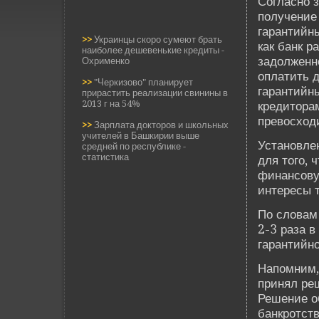
Согласно з
получение 
гарантийны
>>
Украинцы скоро сумеют брать
как банк р
наиболее дешевенькие кредиты -
задолженно
Охрименко
оплатить 
>>
"Черкизово" планирует
гарантийн
прирастить реализации свинины в
2013 г на 54%
кредиторам
превосходи
>>
Зарплата докторов и школьных
учителей в Башкирии выше
Установле
средней по республике -
статистика
для того, 
финансову
интересы т
По словам 
2-3 раза в
гарантийн
Напомним,
принял реш
Решение о
банкротств