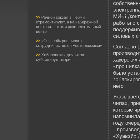
собстве­нн
электронна
МИ-5 /конт
>>
Речной вокзал в Перми
отремонтируют, а на набережной
работы с 
построят каток и развлекательный
подде­ржи
центр
силовых с
>>
«Связной» расширяет
сотрудничество с «Ростелекомом»
Согласно 
производи
>>
Хабаровских дачников
хакерских 
субсидирует мэрия
«прошивка»
было уста
заблокиро
него.
Указываетс
чипах, пр
которые чр
напомнила
году очер
- произво
«Хуавэй» /