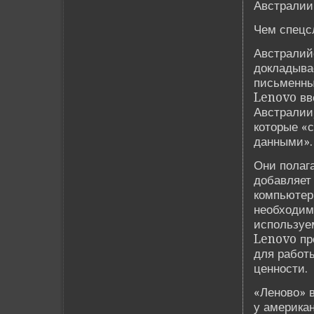
Австралии
Чем спецс
Австралий
докладывае
письменны
Lenovo вве
Австралии
которые «
данными».
Они полага
добавляет
компьютер
необходим
используе
Lenovo пр
для работ
ценности.
«Леново» 
у американ