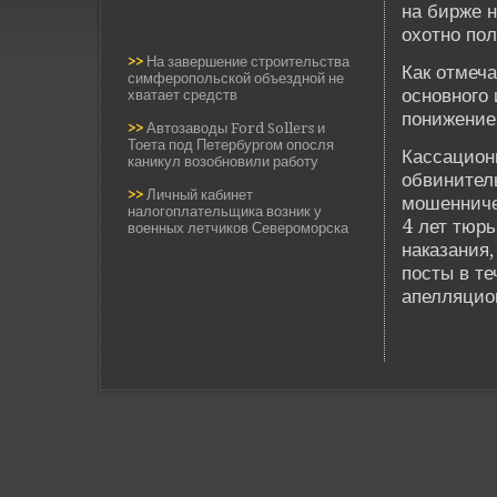
на би­рже 
охотно по
>>
На завершение строительства
Как отмеч
симферопольской объездной не
основного 
хватает средств
понижение
>>
Автозаводы Ford Sollers и
Тоета под Петербургом опосля
Кассацион
каникул возобновили работу
обвинител
>>
Личный кабинет
мошенничес
налогоплательщика возник у
4 лет тюрь
военных летчиков Североморска
наказания
посты в те
апелляцион