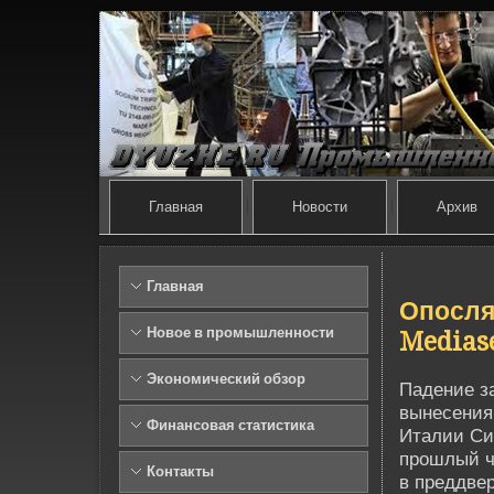
Главная
Новости
Архив
Главная
Опосля
Новое в промышленности
Medias
Экономический обзор
Паде­ние 
вынесения
Финансовая статистика
Италии Си
прошлый че
Контакты
в преддве