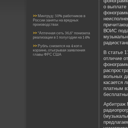
фонограмм.
о выплате 
фонограмм
>>
Минтруд: 50% работников в
неисполнен
России заняты на вредных
причитающ
производствах
ВОИС пода
>>
"Аптечная сеть 36,6" понизила
музыкальн
реализации в I полугодии на 14%
радиостан
>>
Рубль снизился на 4 коп к
корзине, отыгрывая заявления
В статье 1
главы ФРС США
отличие от
фонограмм
распростра
вольных д
касается 
платным вх
бесплатны
Арби­траж 
радиопрог
(музыкаль
предлагаем