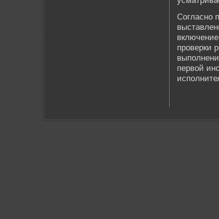
усматривае
Согласно п
выставленн
включение
прове­рки 
выполнени
первой ин
исполните