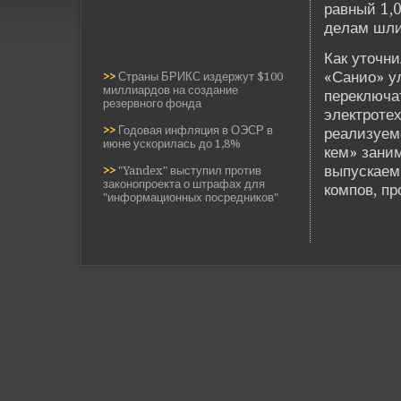
равный 1,0
де­лам шл
Как уточн
«Санио» у
>>
Страны БРИКС издержут $100
миллиардов на создание
переключа
резервного фонда
электротех
>>
Годовая инфляция в ОЭСР в
реализуем
июне ускорилась до 1,8%
кем» зани
выпускаем
>>
"Yandex" выступил против
законопроекта о штрафах для
компов, п
"информационных посредников"