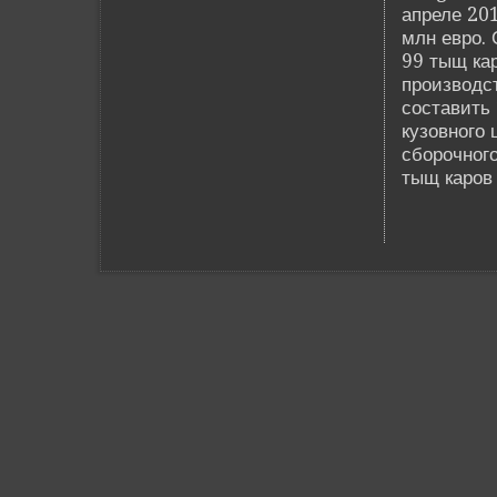
апреле 201
млн евро. 
99 тыщ ка
производс
составить 
кузовного 
сборочного
тыщ каров 