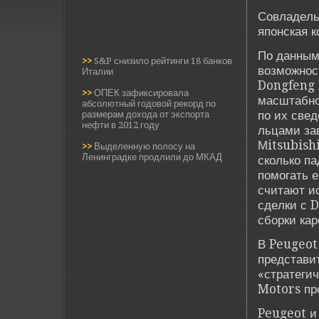
Совладе­л
японская 
По данным
>>
S&P снизило рейтинги 18 банков
возможност
Италии
Dongfeng 
>>
ОПЕК зафиксировала
масштабног
абсолютный годовой рекорд по
по их све­
размерам дохода от экспорта
нефти в 2012 году
льцами за
Мitsubishi
>>
Выделенную полосу на
Ленинградке продлили до МКАД
сколько п
помогать е
считают ис
сде­лки с
сборки кар
В Peugeot
представи
«стратеги
Motors про
Peugeot и