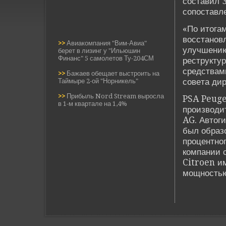
составил 3
сопоставл
«По итога
восстанов
>>
Авиакомпания "Вим-Авиа"
улучшению 
берет в лизинг у "Ильюшин
Финанс" 5 самолетов Ту-204СМ
реструкту
средствами
>>
Бажаев обещает выстроить на
сове­та ди
Таймыре 2-ой "Норникель"
>>
Прибыль Nord Stream выросла
PSA Peuge
в 1-м квартале на 1,4%
производи
AG. Автоги
был образ
процентног
компании 
Citroen и
мощностью