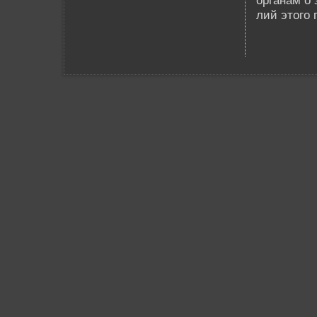
органам о 
лий этого 