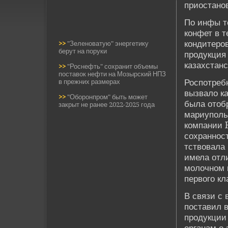
приостано
По инфы те
конфет в т
кондитеров
>>
"Зеленоватую" энергетику
берут на поруки
продукция
казахстанс
>>
"Роснефть" сохранит объемы
поставок нефти на Мозырский НПЗ
Роспотребн
в прежних размерах
вызвало к
>>
"Оборонпром" быть может
была отобр
закрыт не ранее 2022-2025 года
мариуполь
компании 
сохранност
тствовала 
имела отли
молочном ш
первого кл
В связи с
поставил в
продукции