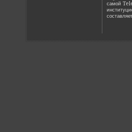
самой Tele
институци
составляе