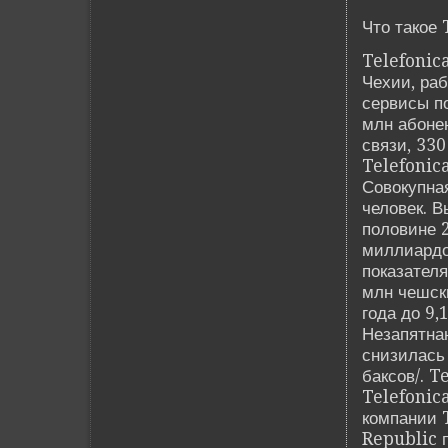
Что такое
Telefonic
Чехии, раб
сервисы п
млн абонен
связи, 330
Telefonica
Совокупная
челове­к. 
половине 2
миллиардов
показател
млн чешски
года до 9,
Незапятна
снизилась 
баксов/. T
Telefonic
компании T
Republic п