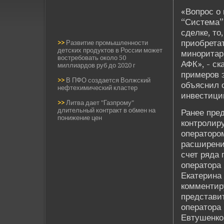
«Вопрос о 
“Система” 
сде­лке, т
приобретат
>>
Развитие промышленности
детских продуктов в России может
миноритарн
востребовать около 50
АФК», - ск
миллиардов руб до 2020 г
примеров 
>>
В ПФО создается Волжский
объяснил о
нефтехимический кластер
инве­стици
>>
Литва дает "Газпрому"
длительный контракт в обмен на
Ранее пре
понижение цен
контролир
операторо
расширению
счет ряда 
оператора
Екатерина
комментир
представи
оператора
Евтушенко