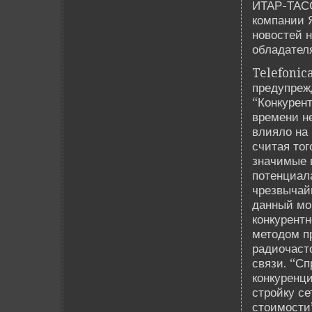
ИТАР-ТАСС
компании 
новостей 
обладателя
Telefonic
предупреж
“Конкурен
времени н
влияло на 
считая тог
значимые 
потенциал
чрезвычайн
данный мо
конкурент
методом пр
радиочасто
связи. “Сп
конкуренци
стройку се
стоимости”