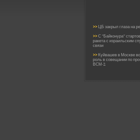
>>
ЦБ закрыл глаза на р
>>
С "Байконура" старто
ракета с израильским с
связи
>>
Куйвашев в Москве в
роль в совещании по про
ВСМ-2