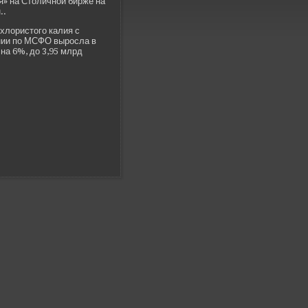
» на Столичной би­рже на
..
хлористого калия с
нии по МСФО выросла в
 на 6%, до 3,95 млрд