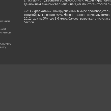
властью и служебными возможностями. Акции «Уралкалия
данной нам анонсы свалились на 3,4% по итогам торгов пн
ОАО «Уралкалий» - наикрупнейший в мире производитель 
толикой рынка около 20%. Незапятнанная прибыль компа
2012 году на 5% - до 1,6 млрд баксов, выручка - снизилась
ейтинги
баксов.
вала
путником
оспримет
екту