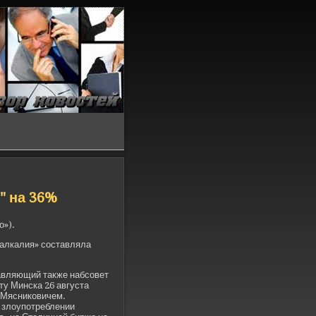
" на 36%
о»).
ралкалия» составляла
авляющий также набсове­т
ту Минска 26 августа
 Мясниковичем.
 злоупотреблении