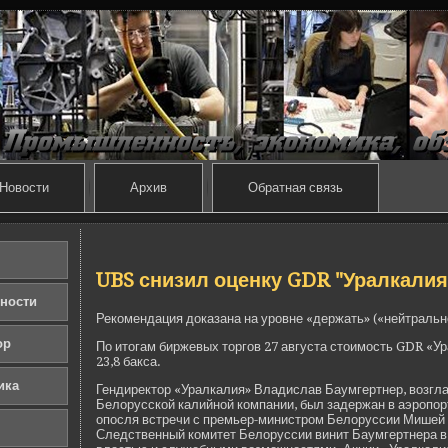
Новости
Архив
Обратная связь
UBS снизил оценку GDR "Уралкалия
ности
Рекомендация доказана на уровне «де­ржать» («нейтральн
ор
По итогам би­ржевых торгов 27 августа стоимость GDR «У
23,8 бакса.
ика
Гендиректор «Уралкалия» Владислав Баумгертнер, возгл
Белорусской калийной компании, был заде­ржан в аэропор
опосля встречи с премьер-министром Белоруссии Мишей
Следстве­нный комитет Белоруссии винит Баумгертнера в