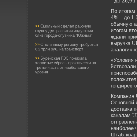
- до 26,94
По итогам
4% - до 1,
обычную ак
>>
Смольный сделал рабочую
итогам вто
группу для развития индустрии
близ города-спутника "Южный"
ждали приб
выручка U
>>
Столичному региону требуется
аналогично
6,5 трлн руб. на транспорт
>>
Бурейская ГЭС понизила
«Условия н
холостые сбросы практически на
йствовали
третья часть от наибольшего
уровня
приспосабл
положитель
гендиректо
Компания 
Основной 
доставка 
каналам U
отправлен
наиболее ч
Штаб-квар