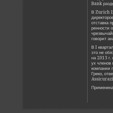
Bank разд
В Zurich 
директоров
отставка п
ренности о
чрезвычайн
говорит а
В I кварт
это не об
на 2013 г.
ух членов 
компании 
Греко, отв
Assicuraz
Применена