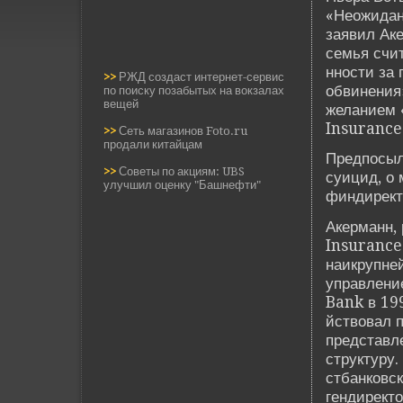
«Неожидан
заявил Аке
семья счит
нности за 
>>
РЖД создаст интернет-сервис
обвинения»
по поиску позабытых на вокзалах
вещей
желанием 
Insurance
>>
Сеть магазинов Foto.ru
продали китайцам
Предпосыл
>>
Советы по акциям: UBS
суицид, о 
улучшил оценку "Башнефти"
финдирект
Акерманн, 
Insurance 
наикрупне
управлени
Bank в 199
йствовал п
представл
структуру.
стбанковск
гендиректо