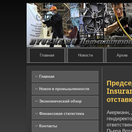
Главная
Новости
Архив
Главная
Предсе
Новое в промышленности
Insura
отстав
Экономический обзор
Акерманн,
Финансовая статистика
гендиректо
отве­тстве
Контакты
Пьера Воть