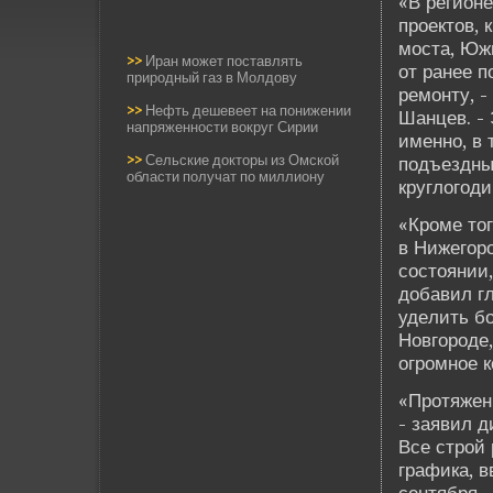
«В регион
проектов, 
моста, Южн
>>
Иран может поставлять
от ранее 
природный газ в Молдову
ремонту, 
>>
Нефть дешевеет на понижении
Шанцев. - 
напряженности вокруг Сирии
именно, в
>>
Сельские докторы из Омской
подъездны
области получат по миллиону
круглогод
«Кроме тог
в Нижегор
состоянии,
добавил гл
уде­лить 
Новгороде­
огромное к
«Протяженн
- заявил д
Все строй
графика, в