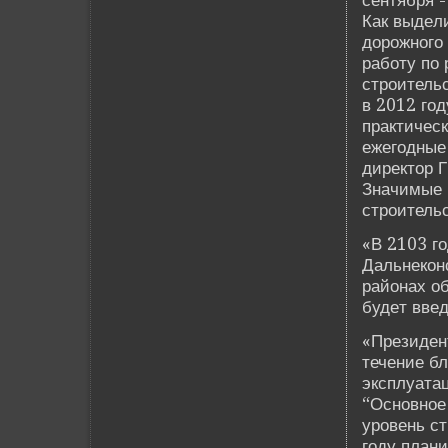
сентября -
Как выде­л
дорожного
работу по 
строитель
в 2012 го
практическ
ежегодные
директор Г
Значимые 
строительс
«В 2103 го
Дальнекон
районах об
буде­т вве
«Президе­н
течение бл
эксплуатац
“Основное
урове­нь с
году плани