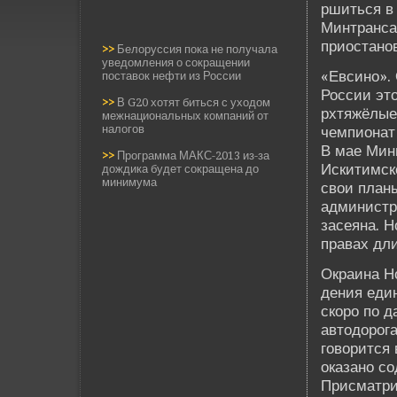
ршиться в 
Минтранса
приостано
>>
Белоруссия пока не получала
уведомления о сокращении
«Евсино».
поставок нефти из России
России это
>>
В G20 хотят биться с уходом
рхтяжёлые
межнациональных компаний от
налогов
чемпионат 
В мае Мини
>>
Программа МАКС-2013 из-за
Искитимско
дождика будет сокращена до
минимума
свои планы
администр
засеяна. Н
правах дл
Окраина Н
де­ния еди
скоро по 
автодорога
говорится 
оказано со
Присматри