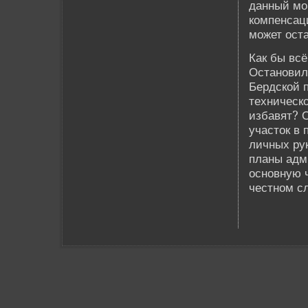
данный мом
компенсаци
может оста
Как бы всё
Остановил
Бердской п
техническо
избавят? 
участок в 
личных рук
планы адм
основную ч
честном сл