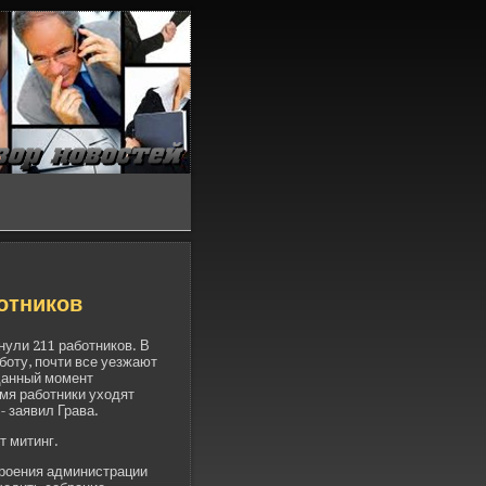
ботников
нули 211 работников. В
боту, почти все уезжают
 данный момент
мя работники уходят
- заявил Грава.
т митинг.
троения администрации