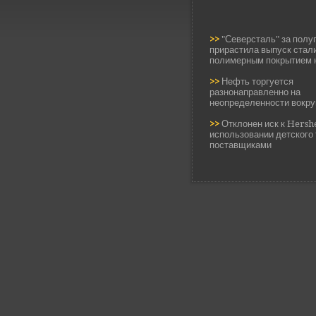
>>
"Северсталь" за полу
прирастила выпуск стали
полимерным покрытием 
>>
Нефть торгуется
разнонаправленно на
неопределенности вокру
>>
Отклонен иск к Hersh
использовании детского
поставщиками