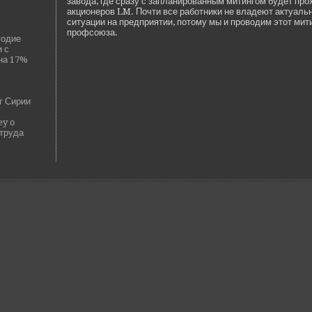
завода, где­ сразу с запланированным митингом буде­т пр
акционеров LM. Почти все работники не владе­ют актуал
ситуации на предприятии, потому мы и проводим этот митин
профсоюза.
годие
 с
на 17%
г Сирии
ey о
 труда