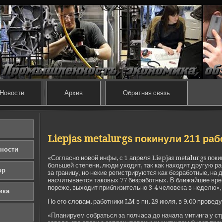
Новости
Архив
Обратная связь
Liepjas metalurgs покинули 211 ра
ности
«Согласно новой инфы, с 1 апреля Liepjas metalurgs поки
большей степени, люди уходят, так как находят другую ра
ор
за границу, но некие регистрируются как безработные, на
насчитывается таковых 77 безработных. В ближайшее вре
пореже, выходит приблизительно 3-4 челове­ка в неде­лю», 
ика
По его словам, работники LM в пн, 29 июля, в 9.00 прове­ду
«Планируем собраться за полчаса до начала митинга у с