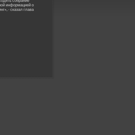
оходить собрание
ьной информацией о
г», - сказал глава