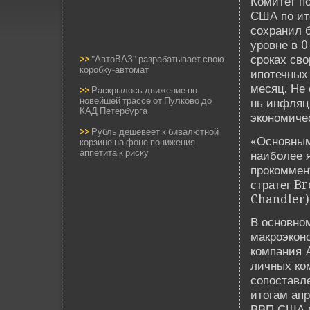
Комитет п
США по ито
сохранил 
уровне в 0
сроках св
>>
"АвтоВАЗ" разрабатывает свою
коробку-автомат
ипотечных
месяц. Не 
>>
Раскрылось движение по
новейшей трассе от Пулково до
нь инфляц
КАД Петербурга
экономичес
>>
Рубль дешевеет к бивалютной
«Основным
корзине на фоне понижения
аппетита к риску
наиболее я
прокоммен
стратег B
Chandler)
В основно
макроэконо
компания 
личных ко
сопоставл
итогам апр
ВВП США п