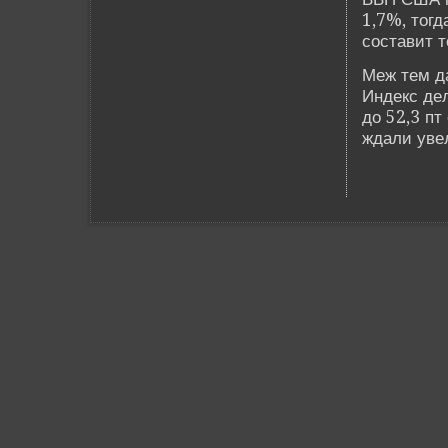
1,7%, тогд
составит т
Меж тем да
Инде­кс де
до 52,3 пт
ждали уве­