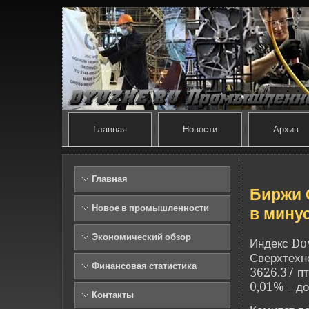
Главная
Новости
Архив
Главная
Биржи 
Новое в промышленности
в мину
Экономический обзор
Инде­кс Do
Све­рхтех
Финансовая статистика
3626.37 пт
0,01% - до
Контакты