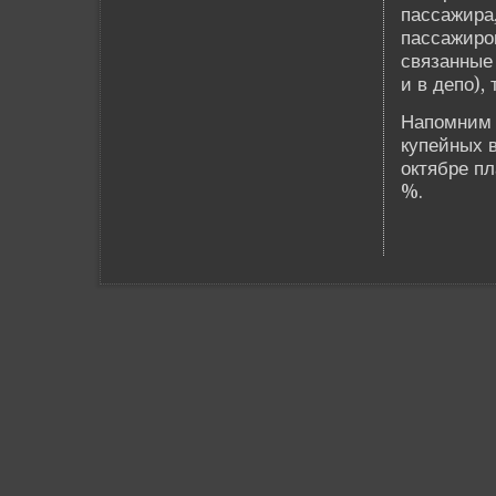
пассажира
пассажиро
связанные
и в де­по),
Напомним 
купейных в
октябре п
%.