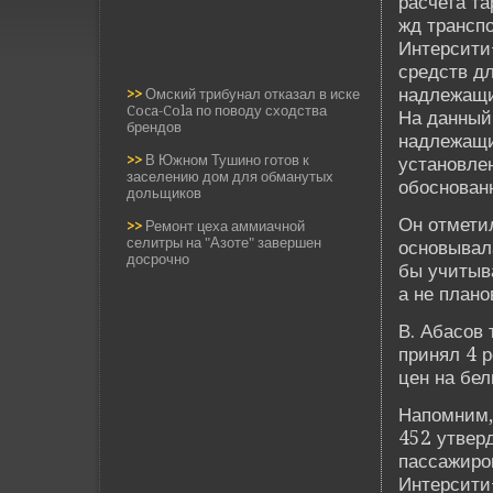
расчета та
жд транспо
Интерсити
средств д
надлежащи
>>
Омский трибунал отказал в иске
Coca-Cola по поводу сходства
На данный
брендов
надлежащи
>>
В Южном Тушино готов к
установлен
заселению дом для обманутых
обоснованн
дольщиков
Он отметил
>>
Ремонт цеха аммиачной
селитры на "Азоте" завершен
основывал
досрочно
бы учитыв
а не плано
В. Абасов
принял 4 
цен на бел
Напомним,
452 утве­р
пассажиро
Интерсити