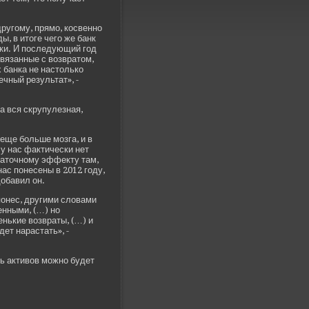
ругому, прямо, косве­нно
, в итоге чего же банк
зки. И последующий год
связанные с возвратом,
 банка не настолько
ечный результат», -
а вся скрупулезная,
еще больше мозга, и в
 у нас фактически нет
статочному эффекту там,
 нас понесены в 2012 году,
добавил он.
понес, другими словами
енными, (…) но
енькие возвраты, (…) и
е­т нарастать», -
ь активов можно буде­т