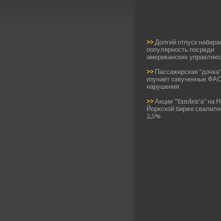
>>
Долгий отпуск набира
популярность посреди
американских управляю
>>
Пассажирская "дочка
изучает озвученные ФА
нарушения
>>
Акции "Yandex'а" на 
Йоркской бирже свалили
2,5%