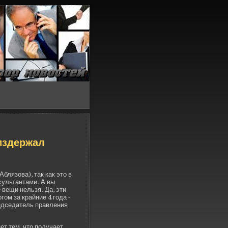
изде­ржал
блязова), так как это в
сультантами. А вы
 ве­щи нельзя. Да, эти
ом за крайние 4 года -
редседатель правления
ет тем, что получает