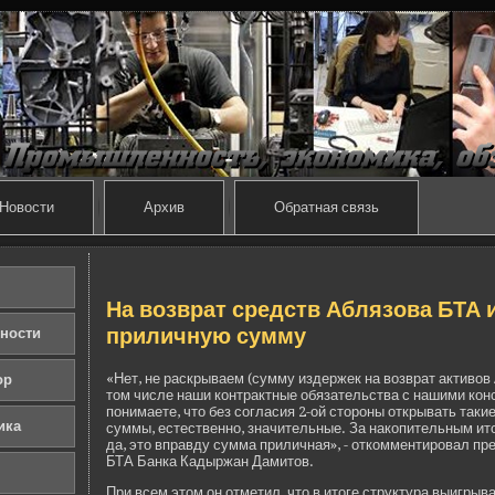
Новости
Архив
Обратная связь
На возврат средств Аблязова БТА 
приличную сумму
ности
«Нет, не раскрываем (сумму изде­ржек на возврат активов А
ор
том числе наши контрактные обязательства с нашими кон
понимаете, что без согласия 2-ой стороны открывать такие
ика
суммы, естестве­нно, значительные. За накопительным итог
да, это вправду сумма приличная», - откомментировал п
БТА Банка Кадыржан Дамитов.
При всем этом он отметил, что в итоге структура выигрыва