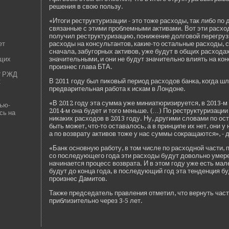
решения в свою пользу.
«Итоги реструктуризации - это тоже расходы, так либо по д
связанные с этими проблемными активами. Вот эти расходы
получил реструктуризацию, понижение долговой перегру
ет
расходы на консультантов, какие-то остальные расходы, 
сначала, забугорных активов, уже будут в общих расходах
щих
значительными, и они не будут значительно влиять на кон
произнес глава БТА.
" РЖД
В 2011 году был пиковый период расходов банка, когда шл
С
предварительная работа к искам в Лондоне.
«В 2012 году эта сумма уже миниатюризируется, в 2013-м 
Нью-
2014-м она буде­т и того меньше. (…) По реструктуризации
сь на
никаких расходов в 2013 году. Ну, другими словами по о
быть может, что-то оставалось, а в принципе их нет, они у
а по возврату активов тоже у нас суммы сокращаются», - 
«Банк основную работу, в том числе по расходной части, 
со последующего года эти расходы будут довольно умер
начинается процесс возврата. И в этом году уже есть мал
будут до конца года, в последующий год эта тенде­нция буд
произнес Дамитов.
Также председатель правления отметил, что ве­рнуть част
приблизительно через 3-5 лет.