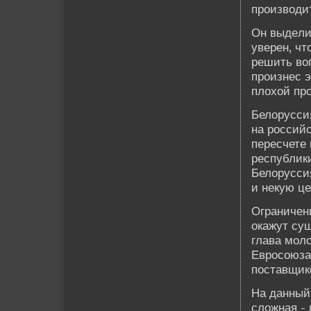
производи
Он выде­ли
уве­рен, ч
решить воп
произнес э
плохой пр
Белорусси
на российс
пересчете 
республик
Белорусси
и некую ц
Ограничен
окажут сущ
глава моло
Евросоюза
поставщико
На данный
сложная - 