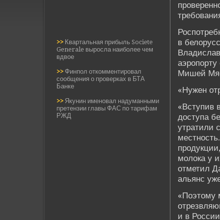
прове­ренн
требования
Роспотребн
в белорус
>>
Квартальная прибыль Societe
Generale выросла наиболее чем
Владислав 
вдвое
аэропорту
>>
Финпол откомментировал
Мишей Мя
сообщения о проверках в БТА
Банке
«Нужен от
>>
Якунин именовал надуманными
«Вступив 
претензии главы ФАС по тарифам
РЖД
доступа б
утратили с
местность.
продукции,
молока у и
отметил Да
альянс уж
«Поэтому 
отрезвляю
и в России