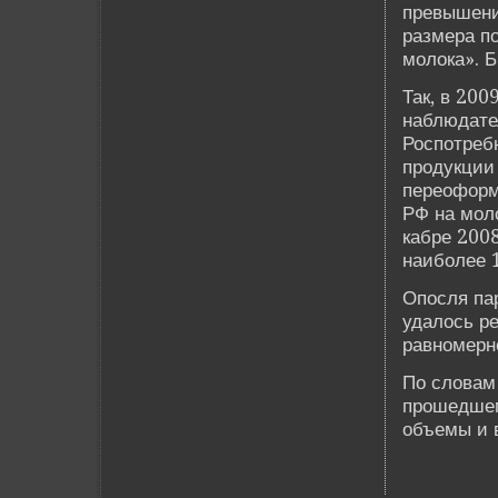
превышени
размера по
молока». Б
Так, в 200
наблюдател
Роспотребн
продукции
переоформ
РФ на мол
кабре 2008
наиболее 
Опосля па
удалось р
равномерно
По словам
прошедшем
объемы и 