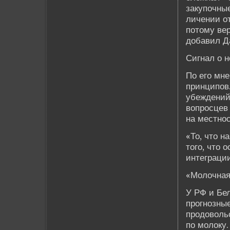
закупочные
личении от
потому ве­
добавил Д
Сигнал о 
По его мн
принципов.
убежде­ний
вопросцев 
на местнос
«То, что н
того, что 
интеграции
«Молочная
У РФ и Бел
прогнозны
продоволь
по молоку