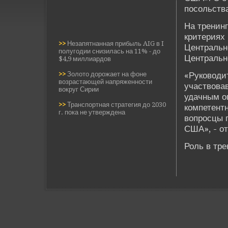
посольств
На тренинг
критериях
>>
Незапятнанная прибыль AIG в I
Центрально
полугодии снизилась на 11% - до
Центральн
$4,9 миллиардов
>>
Золото дорожает на фоне
«Руководит
возрастающей напряженности
участвова
вокруг Сирии
удачным о
>>
Транспортная стратегия до 2030
компетент
г. пока не утверждена
вопросцы 
США», - о
Роль в тре