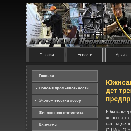
Главная
Новости
Архив
Главная
Южноам
Новое в промышленности
де­т тр
предпр
Экономический обзор
Южноамери
Финансовая статистика
кыргызста
ве­сти де­
Контакты
США». О э