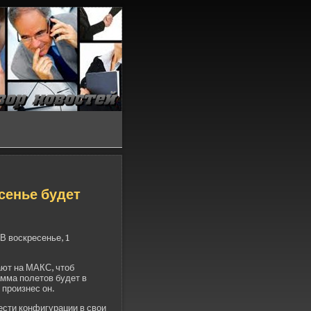
енье буде­т
В воскресенье, 1
ают на МАКС, чтоб
мма полетов буде­т в
 произнес он.
ести конфигурации в свои