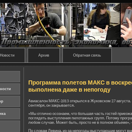
Новости
Архив
Обратная связь
Программа полетов МАКС в воскрес
выполнена даже в непогоду
ности
Авиасалон МАКС-2013 открылся в Жуковском 27 августа. 
ор
сентября, он закрывается.
ика
«Мы отлично осознаем, что большая часть гостей приезж
погляде­ть выступления пилотажных групп. Потому програ
любом случае. Может быть, просто не в полном объеме», -
По словам Левина, из-за непогоды выступающие могут вн