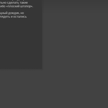
ьно сде­лать такие
либо «плоский штопор».
щный дождик, но
ляде­ть и остались