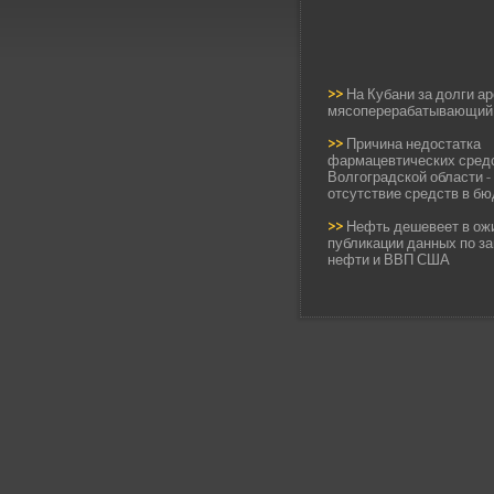
>>
На Кубани за долги а
мясоперерабатывающий
>>
Причина недостатка
фармацевтических средс
Волгоградской области -
отсутствие средств в б
>>
Нефть дешевеет в ож
публикации данных по з
нефти и ВВП США