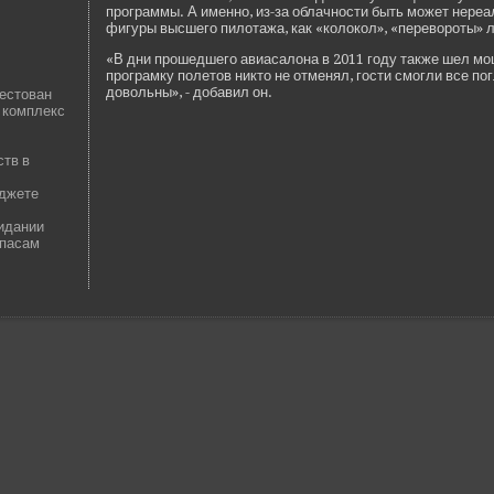
программы. А именно, из-за облачности быть может нереал
фигуры высшего пилотажа, как «колокол», «перевороты» 
«В дни прошедшего авиасалона в 2011 году также шел мо
програмку полетов никто не отменял, гости смогли все пог
довольны», - добавил он.
рестован
 комплекс
тв в
юджете
идании
апасам