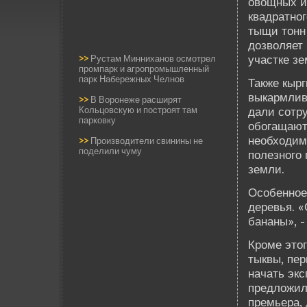
овощных и 
квадратног
тыщи тонн 
дозволяет
участке зе
>>
Рустам Минниханов осмотрел
промпарк и агропромышленный
парк Набережных Челнов
Также кыр
выкармлива
>>
В Воронеже расширят
Кольцовскую и построят там
дали сотр
парковку
обогащают
необходим
>>
Производители свинины не
поделили чуму
полезного 
земли.
Особенное
де­ревья. 
бананы», -
Кроме это
тыквы, пер
начать экс
предложил 
премьера, 