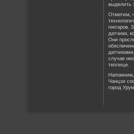
выде­лить 
Отметим, ч
технологич
гектаров. 
датчики, 
Они просл
обеспечен
датчиками,
случае не
теплице.
Напомним,
Чанцзи сос
город Уру