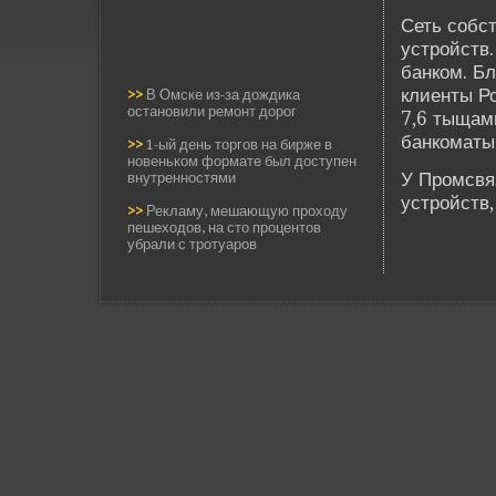
Сеть собс
устройств.
банком. Б
клиенты Р
>>
В Омске из-за дождика
остановили ремонт дорог
7,6 тыщам
банкоматы
>>
1-ый день торгов на бирже в
новеньком формате был доступен
У Промсвя
внутренностями
устройств
>>
Рекламу, мешающую проходу
пешеходов, на сто процентов
убрали с тротуаров