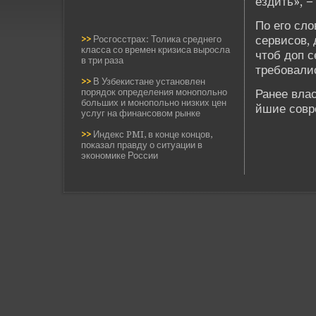
ездить», −
По его сло
сервисов, 
>>
Росгосстрах: Толика среднего
класса со времен кризиса выросла
чтоб доп с
в три раза
требовали
>>
В Узбекистане установлен
порядок определения монопольно
Ранее влас
больших и монопольно низких цен
йшие совр
услуг на финансовом рынке
>>
Индекс PMI, в конце концов,
показал правду о ситуации в
экономике России