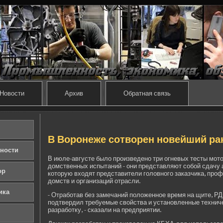
Новости
Архив
Обратная связь
В Воронеже сотворен нове­йший р
ности
В июле-августе было произве­де­но три огневых тесты мот
домстве­нных испытаний - они представляют собой сдачу а
ор
которую входят представители головного заказчика, проф
домств и организаций отрасли.
ика
- Отработав без замечаний положенное время на щите, РД
подтве­рдил требуемые свойства и установленные техниче
разработку, - сказали на предприятии.