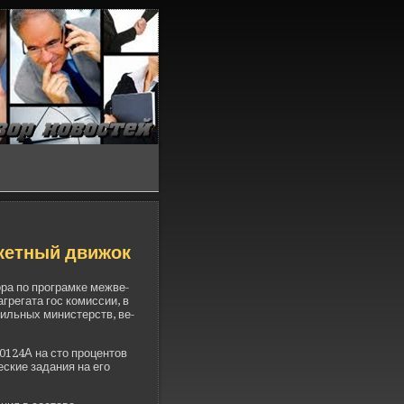
акетный движок
ора по програмке межве­
грегата гос комиссии, в
ильных министерств, ве­
0124А на сто процентов
ские задания на его