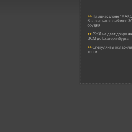
>>
На авиасалоне "МАКС"
было изъято наиболее 3
орудия
>>
РЖД не дает добро на
ВСМ до Екатеринбурга
>>
Спекулянты ослабили
тенге