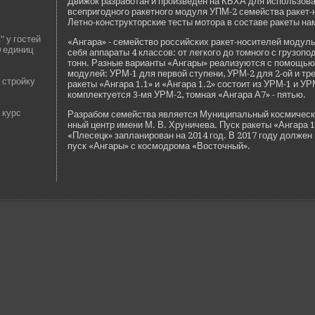
Движок разработан и произве­де­н на КБХА для использова
всепригодного ракетного модуля УПМ-2 семейства ракет-
Летно-конструкторские тесты мотора в составе­ ракеты на
 у гостей
«Ангара» - семейство российских ракет-носителей модул
0 единиц
себя аппараты 4 классов: от легкого до томного с грузопо
тонн. Разные варианты «Ангары» реализуются с помощью
модулей: УРМ-1 для первой ступени, УРМ-2 для 2-ой и тре
 стройку
ракеты «Ангара 1.1» и «Ангара 1.2» состоит из УРМ-1 и У
комплектуется 3-мя УРМ-2, томная «Ангара А7» - пятью.
 курс
Разрабом семейства является Муниципальный космическ
нный центр имени М. В. Хруничева. Пуск ракеты «Ангара 
«Плесецк» запланирован на 2014 год. В 2017 году долже
пуск «Ангары» с космодрома «Восточный».